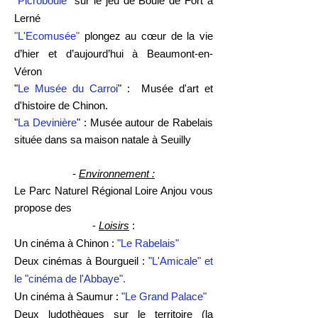
"
Picroboule
"
sur le jeu de Boule de Fort à
Lerné
"
L'Ecomusée
"
plongez au cœur de la vie
d’hier et d’aujourd’hui à Beaumont-en-
Véron
"
Le Musée du Carroi
" : Musée d'art et
d'histoire de Chinon.
"
La Devinière
" : Mus
ée autour de Rabelais
située dans sa maison natale à Seuilly
-
Environnement :
Le Parc Naturel Régional Loire Anjou vous
propose des
-
Loisirs
:
Un cinéma à Chinon :
"Le Rabelais"
Deux cinémas à Bourgueil :
"L'Amicale" et
le "cinéma de l'Abbaye".
Un cinéma à Saumur :
"Le Grand Palace"
Deux ludothèques sur le territoire (la