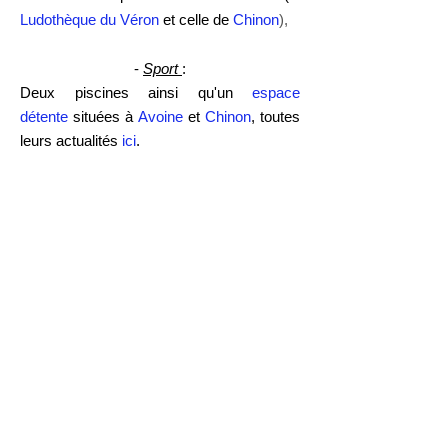
Ludothèque du Véron
et celle de
Chinon
),
-
Sport
:
Deux piscines ainsi qu'un
espace
détente
situées à
Avoine
et
Chinon
, toutes
leurs actualités
ici
.
De nombreux
équipements sportifs
sur le
territoire de la CCCVL.
Une
patinoire
à Bourgueil.
-
Tourisme
Informations Pratiques
Adresse
de la Mairie : 33 Route de la Chaussée
37500 Saint Germain sur Vienne
Numéro de téléphone :
02 47 95 96 46
Mail :
stgermain.mairie@wanadoo.f
r