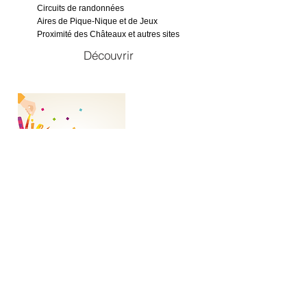
Circuits de randonnées
Aires de Pique-Nique et de Jeux
Proximité des Châteaux et autres sites
Découvrir
Vie associative
APE
Comité des fêtes des Trois
Vallées
Association des Deux VIllages
Société de Chasse
Asso de la CCCVL
Découvrir